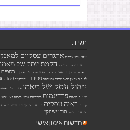
תגיות
אתגרים עסקיים למאמן
איזון
אימון מרחוק
הקמת עסק של מאמן
גמישות ניהולית
הצלחה
כספים
חופשות בעסק
חזון
חזון של מאמן
יחסי ציבור
כלים עסקיים
מכירות
ניהול זמ
לקוחות
מאמן אישי
מיתוג אסטרטגי
נטוורקינג
ניהול עסק של מאמן
עסק מצליח
פיתוח
פרדיגמות
שיטות חדשות
פרדיגמות אימון
פרסום באינטרנט
ראיה עסקית
קריירה
רווח
שימור לקוחות
שינוי הרגלים
שי
תוכן שיווקי
ידע
שנה חדשה
חדשות אימון אישי