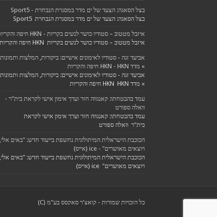
בצל הסאגה: הצעד של ים מדר במסגרת הנבחרת - Sport5
בצל הסאגה: הצעד של ים מדר במסגרת הנבחרת Sport5
איזבל מטטוב – סטודיו כושר לנשים בקריות - HKN חיפה והקריות
איזבל מטטוב – סטודיו כושר לנשים בקריות HKN חיפה והקריות
אביעד זגה - סטודיו לאימונים אישיים: ביקורות, המלצות ותמונות
» מדד HKN - HKN חיפה והקריות
אביעד זגה - סטודיו לאימונים אישיים: ביקורות, המלצות ותמונות
» מדד HKN HKN חיפה והקריות
עמד בהבטחתו: קאנגווה חזר וערך אימון אישי לקראת בית"ר -
וואלה ספורט
עמד בהבטחתו: קאנגווה חזר וערך אימון אישי לקראת
בית"ר וואלה ספורט
הכוכבת הישראלית המיתולוגית נחשפת בייעוד חדש: "באים אלי,
ויוצאים מאושרים" - ice (אייס)
הכוכבת הישראלית המיתולוגית נחשפת בייעוד חדש: "באים אלי,
ויוצאים מאושרים" ice (אייס)
כל הזכויות שמורות - קואצ'ר סאקסס בע"מ (C)