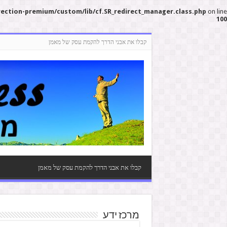
rection-premium/custom/lib/cf.SR_redirect_manager.class.php
on line
100
קבלו את אבני הדרך להקמת עסק של מאמן
קבלו את אבני הדרך להקמת עסק של מאמן
מרכז ידע