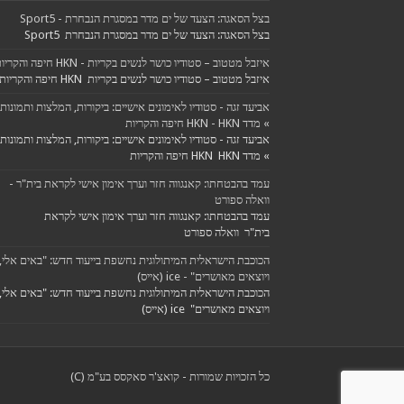
בצל הסאגה: הצעד של ים מדר במסגרת הנבחרת - Sport5
בצל הסאגה: הצעד של ים מדר במסגרת הנבחרת Sport5
איזבל מטטוב – סטודיו כושר לנשים בקריות - HKN חיפה והקריות
איזבל מטטוב – סטודיו כושר לנשים בקריות HKN חיפה והקריות
אביעד זגה - סטודיו לאימונים אישיים: ביקורות, המלצות ותמונות
» מדד HKN - HKN חיפה והקריות
אביעד זגה - סטודיו לאימונים אישיים: ביקורות, המלצות ותמונות
» מדד HKN HKN חיפה והקריות
עמד בהבטחתו: קאנגווה חזר וערך אימון אישי לקראת בית"ר -
וואלה ספורט
עמד בהבטחתו: קאנגווה חזר וערך אימון אישי לקראת
בית"ר וואלה ספורט
הכוכבת הישראלית המיתולוגית נחשפת בייעוד חדש: "באים אלי,
ויוצאים מאושרים" - ice (אייס)
הכוכבת הישראלית המיתולוגית נחשפת בייעוד חדש: "באים אלי,
ויוצאים מאושרים" ice (אייס)
כל הזכויות שמורות - קואצ'ר סאקסס בע"מ (C)