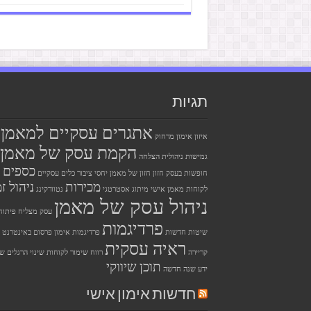
תגיות
אתגרים עסקיים למאמן
איזון
אימון מרחוק
הקמת עסק של מאמן
גמישות ניהולית
הצלחה
כספים
חופשות בעסק
חזון
חזון של מאמן
יחסי ציבור
כלים עסקיים
מכירות
ניהול זמ
לקוחות
מאמן אישי
מיתוג אסטרטגי
נטוורקינג
ניהול עסק של מאמן
עסק מצליח
פיתוח
פרדיגמות
שיטות חדשות
פרדיגמות אימון
פרסום באינטרנט
ראיה עסקית
קריירה
רווח
שימור לקוחות
שינוי הרגלים
שי
תוכן שיווקי
ידע
שנה חדשה
חדשות אימון אישי