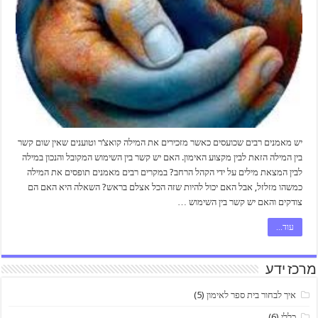
יש מאמנים רבים שכועסים כאשר מזכירים את המילה קואצ‘ר וטוענים שאין שום קשר
בין המילה הזאת לבין מקצוע האימון. האם יש קשר בין השימוש המקובל והנכון במילה
לבין המצאת מילים על ידי הקהל הרחב? במקרים רבים מאמנים תופסים את המילה
כמשהו מזלזל, אבל האם יכול להיות שזה הכל אצלם בראש? השאלה היא האם הם
צודקים והאם יש קשר בין השימוש …
עוד...
מרכז ידע
איך לבחור בית ספר לאימון
(5)
כללי
(6)