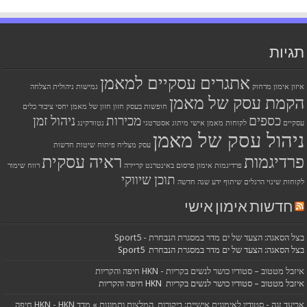
תגיות
אתגרים עסקיים למאמן
איזון
אימון מרחוק
גמישות ניהולית
הצלחה
הקמת עסק של מאמן
חופשות בעסק
חזון
חזון של מאמן
יחסי ציבור
כלים
כספים
מכירות
ניהול זמן
עסקיים
לקוחות
מאמן אישי
מיתוג אסטרטגי
נטוורקינג
ניהול עסק של מאמן
עסק מצליח
פיתוח שיטות חדשות
פרדיגמות
ראיה עסקית
פרדיגמות אימון
פרסום באינטרנט
קריירה
רווח
שימור
תוכן שיווקי
לקוחות
שינוי הרגלים
שיתוף ידע
שנה חדשה
חדשות אימון אישי
בצל הסאגה: הצעד של ים מדר במסגרת הנבחרת - Sport5
בצל הסאגה: הצעד של ים מדר במסגרת הנבחרת Sport5
איזבל מטטוב – סטודיו כושר לנשים בקריות - HKN חיפה והקריות
איזבל מטטוב – סטודיו כושר לנשים בקריות HKN חיפה והקריות
אביעד זגה - סטודיו לאימונים אישיים: ביקורות, המלצות ותמונות » מדד HKN - HKN חיפה