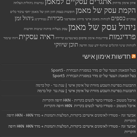
אתגרים עסקיים למאמן
איזון
אימון מרחוק
גמישות ניהולית
הצלחה
הקמת עסק של מאמן
חופשות בעסק
חזון
חזון של מאמן
יחסי ציבור
כלים
כספים
מכירות
ניהול זמן
עסקיים
לקוחות
מאמן אישי
מיתוג אסטרטגי
נטוורקינג
ניהול עסק של מאמן
עסק מצליח
פיתוח שיטות חדשות
פרדיגמות
ראיה עסקית
פרדיגמות אימון
פרסום באינטרנט
קריירה
רווח
שימור
תוכן שיווקי
לקוחות
שינוי הרגלים
שיתוף ידע
שנה חדשה
חדשות אימון אישי
בצל הסאגה: הצעד של ים מדר במסגרת הנבחרת - Sport5
בצל הסאגה: הצעד של ים מדר במסגרת הנבחרת Sport5
התבוננות בפרשת השבוע מזווית של אימון אישי | ענת נגר - קול ברמה
התבוננות בפרשת השבוע מזווית של אימון אישי | ענת נגר קול ברמה
איזבל מטטוב – סטודיו כושר לנשים בקריות - HKN חיפה והקריות
איזבל מטטוב – סטודיו כושר לנשים בקריות HKN חיפה והקריות
אביעד זגה - סטודיו לאימונים אישיים: ביקורות, המלצות ותמונות » מדד HKN - HKN חיפה
והקריות
אביעד זגה - סטודיו לאימונים אישיים: ביקורות, המלצות ותמונות » מדד HKN HKN חיפה
והקריות