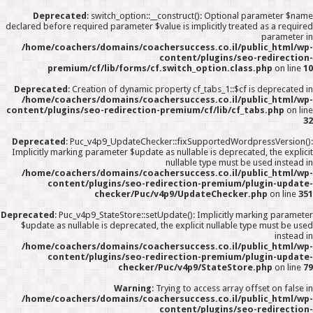
Deprecated
: switch_option::__construct(): Optional parameter $nam
declared before required parameter $value is implicitly treated as a require
parameter i
/home/coachers/domains/coachersuccess.co.il/public_html/wp
content/plugins/seo-redirection
premium/cf/lib/forms/cf.switch_option.class.php
on line
1
Deprecated
: Creation of dynamic property cf_tabs_1::$cf is deprecated i
/home/coachers/domains/coachersuccess.co.il/public_html/wp
content/plugins/seo-redirection-premium/cf/lib/cf_tabs.php
on lin
3
Deprecated
: Puc_v4p9_UpdateChecker::fixSupportedWordpressVersion()
Implicitly marking parameter $update as nullable is deprecated, the explici
nullable type must be used instead i
/home/coachers/domains/coachersuccess.co.il/public_html/wp
content/plugins/seo-redirection-premium/plugin-update
checker/Puc/v4p9/UpdateChecker.php
on line
35
Deprecated
: Puc_v4p9_StateStore::setUpdate(): Implicitly marking paramete
$update as nullable is deprecated, the explicit nullable type must be use
instead i
/home/coachers/domains/coachersuccess.co.il/public_html/wp
content/plugins/seo-redirection-premium/plugin-update
checker/Puc/v4p9/StateStore.php
on line
7
Warning
: Trying to access array offset on false i
/home/coachers/domains/coachersuccess.co.il/public_html/wp
content/plugins/seo-redirection