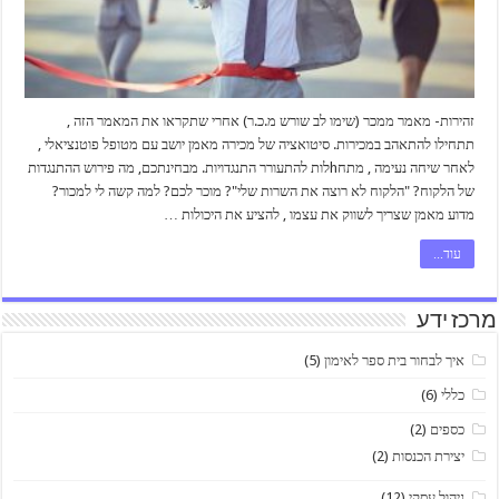
זהירות- מאמר ממכר (שימו לב שורש מ.כ.ר) אחרי שתקראו את המאמר הזה ,
תתחילו להתאהב במכירות. סיטואציה של מכירה מאמן יושב עם מטופל פוטנציאלי ,
לאחר שיחה נעימה , מתחhלות להתעורר התנגדויות. מבחינתכם, מה פירוש ההתנגדות
של הלקוח? "הלקוח לא רוצה את השרות שלי"? מוכר לכם? למה קשה לי למכור?
מדוע מאמן שצריך לשווק את עצמו , להציע את היכולות …
עוד...
מרכז ידע
איך לבחור בית ספר לאימון
(5)
כללי
(6)
כספים
(2)
יצירת הכנסות
(2)
ניהול עסקי
(12)