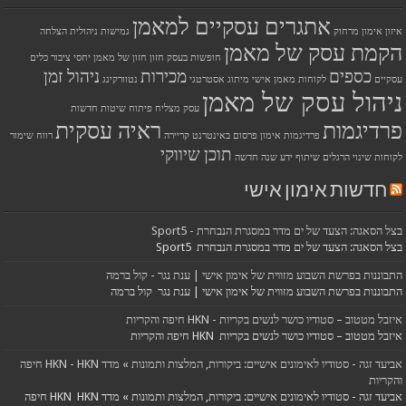
אתגרים עסקיים למאמן
איזון
אימון מרחוק
גמישות ניהולית
הצלחה
הקמת עסק של מאמן
חופשות בעסק
חזון
חזון של מאמן
יחסי ציבור
כלים
כספים
מכירות
ניהול זמן
עסקיים
לקוחות
מאמן אישי
מיתוג אסטרטגי
נטוורקינג
ניהול עסק של מאמן
עסק מצליח
פיתוח שיטות חדשות
פרדיגמות
ראיה עסקית
פרדיגמות אימון
פרסום באינטרנט
קריירה
רווח
שימור
תוכן שיווקי
לקוחות
שינוי הרגלים
שיתוף ידע
שנה חדשה
חדשות אימון אישי
בצל הסאגה: הצעד של ים מדר במסגרת הנבחרת - Sport5
בצל הסאגה: הצעד של ים מדר במסגרת הנבחרת Sport5
התבוננות בפרשת השבוע מזווית של אימון אישי | ענת נגר - קול ברמה
התבוננות בפרשת השבוע מזווית של אימון אישי | ענת נגר קול ברמה
איזבל מטטוב – סטודיו כושר לנשים בקריות - HKN חיפה והקריות
איזבל מטטוב – סטודיו כושר לנשים בקריות HKN חיפה והקריות
אביעד זגה - סטודיו לאימונים אישיים: ביקורות, המלצות ותמונות » מדד HKN - HKN חיפה
והקריות
אביעד זגה - סטודיו לאימונים אישיים: ביקורות, המלצות ותמונות » מדד HKN HKN חיפה