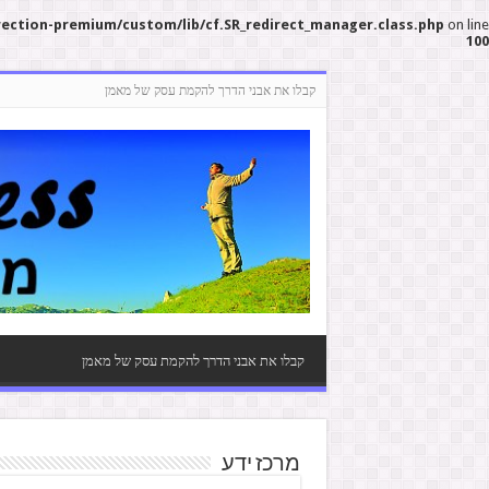
rection-premium/custom/lib/cf.SR_redirect_manager.class.php
on line
100
קבלו את אבני הדרך להקמת עסק של מאמן
קבלו את אבני הדרך להקמת עסק של מאמן
מרכז ידע