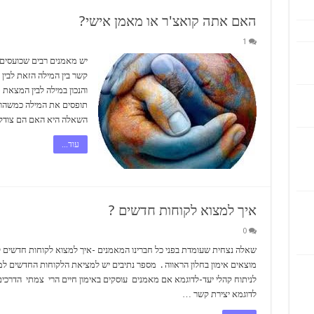
האם אתה קואצ'ר או מאמן אישי?
1
​יש מאמנים רבים שכועסים
קשר בין המילה הזאת לבין
והנכון במילה לבין המצאת
תופסים את המילה כמשהו 
השאלה היא האם הם צודקי
עוד...
איך למצוא לקוחות חדשים ?
0
שאלה נצחית שעומדת בפני כל חברינו המאמנים -איך למצוא לקוחות חדשים לאימ
מוצאים אימון בחלון הראווה . מספר נתיבים יש למציאת הלקוחות החדשים ל
לניתוח קהלי יעד-לדוגמא אם מאמנים עוסקים באימון חיים הרי צמתי הדרכים
לדוגמא יצירת קשר …