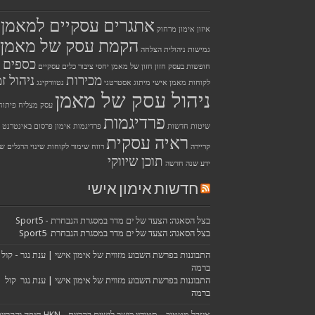
אתגרים עסקיים למאמן
איזון
אימון מרחוק
הקמת עסק של מאמן
גמישות ניהולית
הצלחה
כספים
חופשות בעסק
חזון
חזון של מאמן
יחסי ציבור
כלים עסקיים
מכירות
ניהול זמ
לקוחות
מאמן אישי
מיתוג אסטרטגי
נטוורקינג
ניהול עסק של מאמן
עסק מצליח
פיתוח
פרדיגמות
שיטות חדשות
פרדיגמות אימון
פרסום באינטרנט
ראיה עסקית
קריירה
רווח
שימור לקוחות
שינוי הרגלים
שי
תוכן שיווקי
ידע
שנה חדשה
חדשות אימון אישי
בצל הסאגה: הצעד של ים מדר במסגרת הנבחרת - Sport5
בצל הסאגה: הצעד של ים מדר במסגרת הנבחרת Sport5
התבוננות בפרשת השבוע מזווית של אימון אישי | ענת נגר - קול
ברמה
התבוננות בפרשת השבוע מזווית של אימון אישי | ענת נגר קול
ברמה
איזבל מטטוב – סטודיו כושר לנשים בקריות - HKN חיפה והקריות