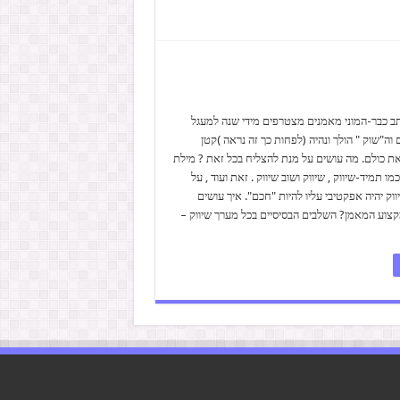
ב כבר-המוני מאמנים מצטרפים מידי שנה למעגל
וה"שוק " הולך ונהיה (לפחות כך זה נראה )קטן
ת כולם. מה עושים על מנת להצליח בכל זאת ? מילת
 תמיד-שיווק , שיווק ושוב שיווק . זאת ועוד , על
וק יהיה אפקטיבי עליו להיות "חכם". איך עושים
קצוע המאמן? השלבים הבסיסיים בכל מערך שיווק –