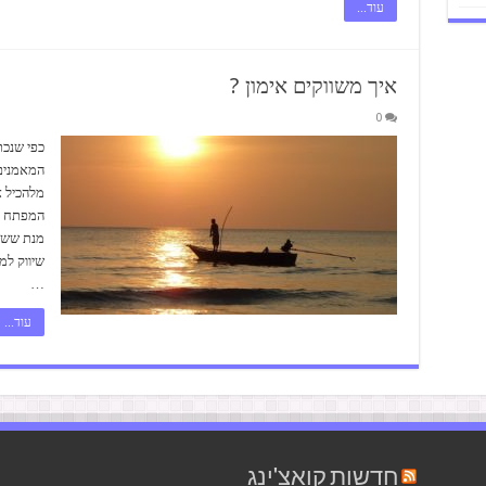
עוד...
איך משווקים אימון ?
0
כפי שנכת
המאמנים 
מלהכיל א
המפתח כמו
מנת ששיו
שיווק למ
…
עוד...
חדשות קואצ'ינג