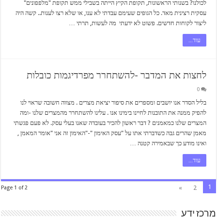
לכולנו? בשנותי הראשונות, תקופת הקיץ הייתה בשבילי ממש תקופת "מלפפונים"
עסקית רצינית מאד. כל הגופים שעימם עבדתי לא ענו, או שלא רצו לענות.. קשה היה
ליצור לקוחות חדשים. פשוט לא ידעתי מה לעשות, תרתי …
עוד...
לחצות את המדבר -להשתחרר מפרדיגמות כובלות
0
בליל הסדר אנו יושבים ומספרים את סיפור יציאת מצרים . מצווה חשובה שראוי לנו
להפיק ממנה את התובנות לחיינו בימינו אנו . עלינו להשתחרר מהמצרים שלנו -ומה
המצרים שלנו כמאמנים ? דבר ראשון להכיר בעובדה שאנו בעלי עסק. לא פעם פגשתי
מאמן שהרים גבה כשדברתי אתו על "עסק האימון "-"האימון זה אני "אומר המאמן ,
ואינו מודע כך שבאמירה קטנה …
עוד...
1
»
2
Page 1 of 2
מרכז ידע