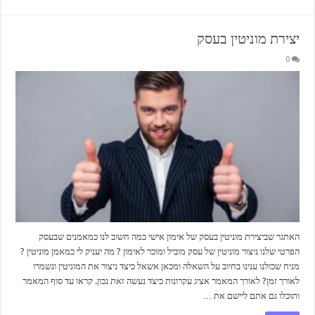
יצירת מוניטין בעסק
0
האתגר שביצירת מוניטין בעסק של אימון אישי כמה חשוב לנו כמאמנים שבעסק
הפרטי שלנו ניצור מוניטין של עסק מוביל ומוכר לאימון ? מה יעניק לי כמאמן מוניטין ?
מניח שכולנו ענינו בחיוב על השאלה ומכאן אשאל כיצד ניצור את המוניטין ונשמרו
לאורך זמן? לאורך המאמר אציג עקרונות כיצד נעשה זאת נכון. קראו עד סוף המאמר
ותוכלו גם אתם ליישם את …