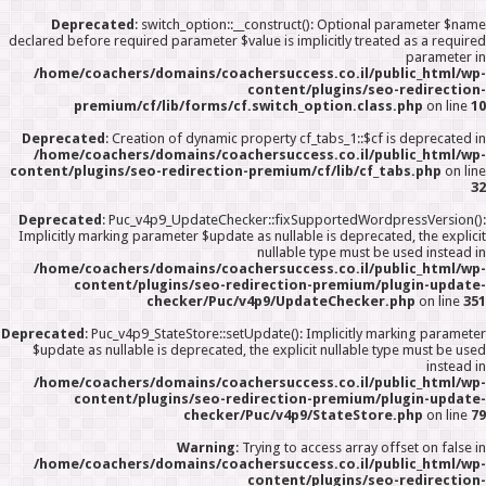
Deprecated
: switch_option::__construct(): Optional parameter $nam
declared before required parameter $value is implicitly treated as a require
parameter i
/home/coachers/domains/coachersuccess.co.il/public_html/wp
content/plugins/seo-redirection
premium/cf/lib/forms/cf.switch_option.class.php
on line
1
Deprecated
: Creation of dynamic property cf_tabs_1::$cf is deprecated i
/home/coachers/domains/coachersuccess.co.il/public_html/wp
content/plugins/seo-redirection-premium/cf/lib/cf_tabs.php
on lin
3
Deprecated
: Puc_v4p9_UpdateChecker::fixSupportedWordpressVersion()
Implicitly marking parameter $update as nullable is deprecated, the explici
nullable type must be used instead i
/home/coachers/domains/coachersuccess.co.il/public_html/wp
content/plugins/seo-redirection-premium/plugin-update
checker/Puc/v4p9/UpdateChecker.php
on line
35
Deprecated
: Puc_v4p9_StateStore::setUpdate(): Implicitly marking paramete
$update as nullable is deprecated, the explicit nullable type must be use
instead i
/home/coachers/domains/coachersuccess.co.il/public_html/wp
content/plugins/seo-redirection-premium/plugin-update
checker/Puc/v4p9/StateStore.php
on line
7
Warning
: Trying to access array offset on false i
/home/coachers/domains/coachersuccess.co.il/public_html/wp
content/plugins/seo-redirection