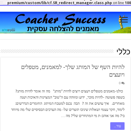
premium/custom/lib/cf.SR_redirect_manager.class.php
on line
10
כללי
להיות השף של המותג שלך- למאמנים, מטפלים
ויועצים
0
כולנו-מאמנים מטפלים ויעצים רוצים להיות "מותג" מה זה אומר להיות מותג?
בשפה פשוטה -להיות מוכר, ידוע ומזוהה עם ה"טוב" המצוינות והאיכות ושנה
מאחרים. איך עושים את זה ? הבה נכנס למטבח המיתוג החומרים הנדרשים:
לימוד, חקר עצמי ושאלות שיניבו תוצרים של- מה הערכים הבסיסיים שלי מה מיוחד
בי? מה אני אוהב-ת מי המתחרים שלי? מה …
עוד...