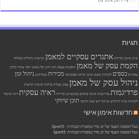
יצירת תוכן אימוני
(1)
תגיות
אתגרים עסקיים למאמן
איזון
אימון מרחוק
גמישות ניהולית
הצלחה
הקמת עסק של מאמן
חופשות בעסק
חזון
חזון של מאמן
יחסי ציבור
כלים
כספים
מכירות
ניהול זמן
עסקיים
לקוחות
מאמן אישי
מיתוג אסטרטגי
נטוורקינג
ניהול עסק של מאמן
עסק מצליח
פיתוח שיטות חדשות
פרדיגמות
ראיה עסקית
פרדיגמות אימון
פרסום באינטרנט
קריירה
רווח
שימור
תוכן שיווקי
לקוחות
שינוי הרגלים
שיתוף ידע
שנה חדשה
חדשות אימון אישי
בצל הסאגה: הצעד של ים מדר במסגרת הנבחרת - Sport5
בצל הסאגה: הצעד של ים מדר במסגרת הנבחרת Sport5