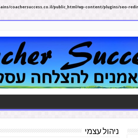
ins/coachersuccess.co.il/public_html/wp-content/plugins/seo-redi
ניהול עצמי