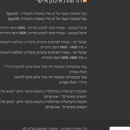
חדשות אימון אישי
בצל הסאגה: הצעד של ים מדר במסגרת הנבחרת - Sport5
בצל הסאגה: הצעד של ים מדר במסגרת הנבחרת Sport5
איזבל מטטוב – סטודיו כושר לנשים בקריות - HKN חיפה והקריות
איזבל מטטוב – סטודיו כושר לנשים בקריות HKN חיפה והקריות
אביעד זגה - סטודיו לאימונים אישיים: ביקורות, המלצות ותמונות
» מדד HKN - HKN חיפה והקריות
אביעד זגה - סטודיו לאימונים אישיים: ביקורות, המלצות ותמונות
» מדד HKN HKN חיפה והקריות
עמד בהבטחתו: קאנגווה חזר וערך אימון אישי לקראת בית"ר -
וואלה ספורט
עמד בהבטחתו: קאנגווה חזר וערך אימון אישי לקראת
בית"ר וואלה ספורט
הכוכבת הישראלית המיתולוגית נחשפת בייעוד חדש: "באים אלי,
ויוצאים מאושרים" - ice (אייס)
הכוכבת הישראלית המיתולוגית נחשפת בייעוד חדש: "באים אלי,
ויוצאים מאושרים" ice (אייס)
כל הזכויות שמורות - קואצ'ר סאקסס בע"מ (C)