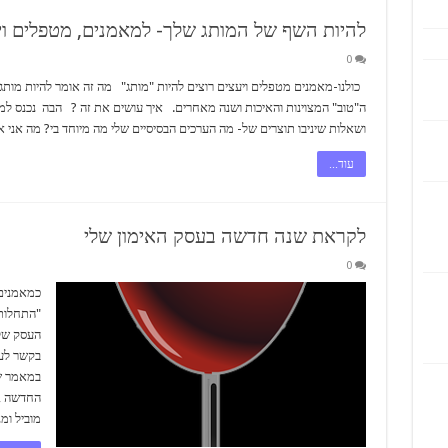
להיות השף של המותג שלך- למאמנים, מטפלים וי
0
כולנו-מאמנים מטפלים ויעצים רוצים להיות "מותג" מה זה אומר להיות מותג
ה"טוב" המצוינות והאיכות ושנה מאחרים. איך עושים את זה ? הבה נכנס ל
ושאלות שיניבו תוצרים של- מה הערכים הבסיסיים שלי מה מיוחד בי? מה אני
עוד...
לקראת שנה חדשה בעסק האימון שלי
0
כמאמנים 
"התחלות 
העסק שלנ
בקשר לע
במאמר של
החדשה ,ל
מוביל ומ