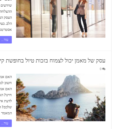
שיודעים
ההצלחה?
העסק הע
הלב. בעל
אסטרטגיה
עוד...
עסק של מאמן יכול לצמוח בזכות טיול בחופשת קיץ
0
האם אנו 
חשוב לנו
האם אנו 
חיינו? ה
לדעת איך
שלכם? הק
המאמר מ
עוד...