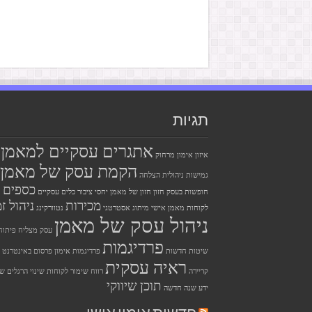
תגיות
אתגרים עסקיים למאמן
איזון
אימון מרחוק
הקמת עסק של מאמן
גמישות ניהולית
הצלחה
כספים
חופשות בעסק
חזון
חזון של מאמן
יחסי ציבור
כלים עסקיים
מכירות
ניהול זמ
לקוחות
מאמן אישי
מיתוג אסטרטגי
נטוורקינג
ניהול עסק של מאמן
עסק מצליח
פיתוח
פרדיגמות
שיטות חדשות
פרדיגמות אימון
פרסום באינטרנט
ראיה עסקית
קריירה
רווח
שימור לקוחות
שינוי הרגלים
שי
תוכן שיווקי
ידע
שנה חדשה