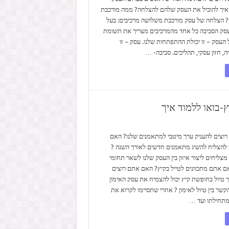
 איך להוביל את העסק שלהם להצלחה? ממה מורכבת
 הצלחה של עסק מורכבת משלושה מרכיבים: בעל
סק הסביבה כל אחד מהמרכיבים מצריך את תשומת
 העסק – זו יכולת ההתפתחות שלנו. עסק – זו
, חזון עסקי, תהליכים. סביבה- …
-בואו ללמוד איך
רוצים להעניק ערך מיטבי למתאמנים שלנו? האם
 להצליח להשיג מתאמנים חדשים לאורך השנה ?
מצליחים ליצור איזון בין העסק שלנו לשאר תחומי
אם אתם מתכוונים לטייל בקיץ? האם אתם רוצים
 טיול בחופשת קיץ יכול להצמיח את עסק האימון
שר בין טיול לאימון ? אחרי שתסיימו לקרוא את
תחילתו ועד …