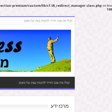
rection-premium/custom/lib/cf.SR_redirect_manager.class.php
on line
100
קבלו את אבני הדרך להקמת עסק של מאמן
קבלו את אבני הדרך להקמת עסק של מאמן
מרכז ידע