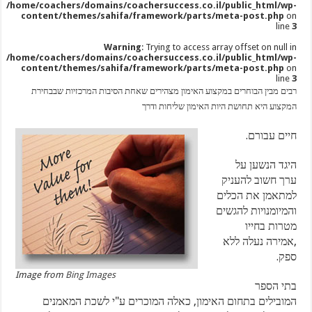
/home/coachers/domains/coachersuccess.co.il/public_html/wp-
content/themes/sahifa/framework/parts/meta-post.php
on
line
3
Warning
: Trying to access array offset on null in
/home/coachers/domains/coachersuccess.co.il/public_html/wp-
content/themes/sahifa/framework/parts/meta-post.php
on
line
3
רבים מבין הבוחרים במקצוע האימון מצהירים שאחת הסיבות המרכזיות שבבחירת
המקצוע היא תחושת היות האימון שליחות ודרך
חיים עבורם.
היגד הנשען על
ערך חשוב להעניק
למתאמן את הכלים
והמיומנויות להגשים
מטרות בחייו
,אמירה נעלה ללא
ספק.
Image from
Bing Images
בתי הספר
המובילים בתחום האימון, כאלה המוכרים ע"י לשכת המאמנים