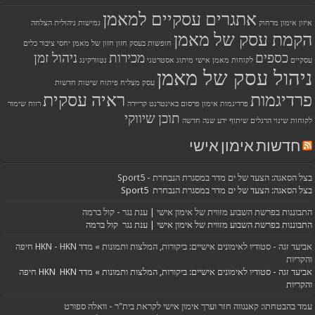
אתגרים עסקיים למאמן
איזון
אימון מרחוק
גמישות ניהולית
הצלחה
הקמת עסק של מאמן
חופשות בעסק
חזון
חזון של מאמן
יחסי ציבור
כלים
כספים
מכירות
ניהול זמן
עסקיים
לקוחות
מאמן אישי
מיתוג אסטרטגי
נטוורקינג
ניהול עסק של מאמן
עסק מצליח
פיתוח שיטות חדשות
פרדיגמות
ראיה עסקית
פרדיגמות אימון
פרסום באינטרנט
קריירה
רווח
שימור
תוכן שיווקי
לקוחות
שינוי הרגלים
שיתוף ידע
שנה חדשה
חדשות אימון אישי
בצל הסאגה: הצעד של ים מדר במסגרת הנבחרת - Sport5
בצל הסאגה: הצעד של ים מדר במסגרת הנבחרת Sport5
התבוננות בפרשת השבוע מזווית של אימון אישי | ענת נגר - קול ברמה
התבוננות בפרשת השבוע מזווית של אימון אישי | ענת נגר קול ברמה
אביעד זגה - סטודיו לאימונים אישיים: ביקורות, המלצות ותמונות » מדד HKN - HKN חיפה
והקריות
אביעד זגה - סטודיו לאימונים אישיים: ביקורות, המלצות ותמונות » מדד HKN HKN חיפה
והקריות
עמד בהבטחתו: קאנגווה חזר וערך אימון אישי לקראת בית"ר - וואלה ספורט