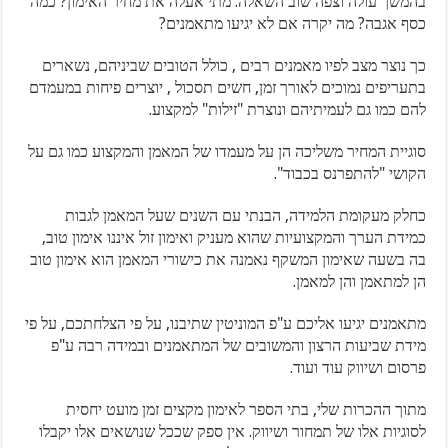
בהמשך עולה וצפה שוב השאלה: מתי אעלה את מחיר האימון? כמה
כסף אגבה? מה יקרה אם לא יגיעו מתאמנים?
כך נוצר מצב לפיו מאמנים רבים , כולל הטובים שביניהם, נשארים
בתעריפים נמוכים לאורך זמן, חשים תסכול , יוצרים פיחות במעמדם
להם כמו גם לעמיתיהם ונוצרת "זילות" למקצוע.
סוגיית המחיר משליכה הן על מעמדו של המאמן והמקצוע כמו גם על
הקושי "להתפרנס בכבוד".
כחלק מעקומת הלמידה, הבנתי עם השנים שעל המאמן לגבות
כמידת הערך והמקצועיות שהוא מעניק ואימון זול איננו אימון טוב,
בה בשעה שאימון המשקף נאמנה את כישורי המאמן הוא אימון טוב
הן למתאמן והן למאמן.
מתאמנים יגיעו אליכם ע"פ המוניטין שתיבנו, על פי הצלחתכם, על פי
מידת שביעות הרצון והמשובים של המתאמנים ובמידה רבה ע"פ
פרסום ושיווק עוד ועוד.
מתוך ההכרות שלי, בתי הספר לאימון מקצים זמן מועט יחסית
לסוגיות אלו של תמחור ושיווק. אין ספק שככל שנושאים אלו יקבלו