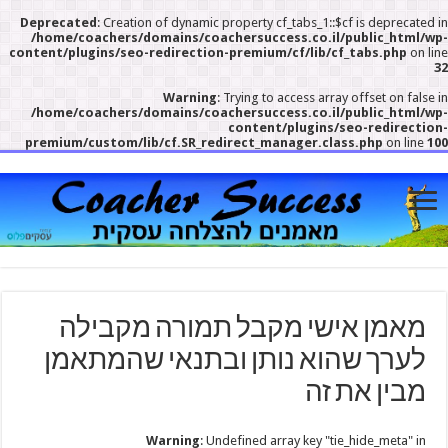
Deprecated
: Creation of dynamic property cf_tabs_1::$cf is deprecated in
/home/coachers/domains/coachersuccess.co.il/public_html/wp-
content/plugins/seo-redirection-premium/cf/lib/cf_tabs.php
on line
32
Warning
: Trying to access array offset on false in
/home/coachers/domains/coachersuccess.co.il/public_html/wp-
content/plugins/seo-redirection-
premium/custom/lib/cf.SR_redirect_manager.class.php
on line
100
מאמן אישי מקבל תמורה מקבילה
לערך שהוא נותן ובתנאי שהמתאמן
מבין את זה
Warning
: Undefined array key "tie_hide_meta" in