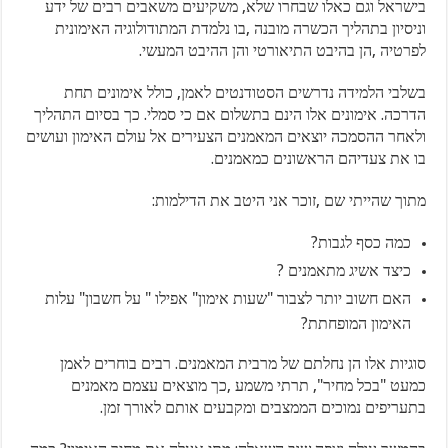
בישראל וגם כאלו שבחרו שלא, משקיעים משאבים רבים של ידע
וניסיון בתהליך הכשרה מובנה ,בו נלמדת המתודולוגיה האימונית
לפרטיה ,הן בהיבט התיאורטי והן ההיבט המעשי.
בשלבי הלמידה נדרשים הסטודנטים לאמן, כולל אימונים תחת
הדרכה. אימונים אלו הינם בתשלום אם כי סמלי. כך בסיום התהליך
ולאחר ההסמכה יוצאים המאמנים הצעירים אל עולם האימון ועושים
בו את צעדיהם הראשונים כמאמנים.
מתוך שהייתי שם ,זוכר אני היטב את הדילמות:
כמה כסף לגבות?
כיצד אשיג מתאמנים ?
האם חשוב יותר לצבור "שעות אימון" אפילו " על חשבון" עלות
האימון המופחתת?
סוגיות אלו הן נחלתם של מרבית המאמנים. רבים בוחרים לאמן
כמעט "בכל מחיר", תרתי משמע ,כך מוצאים עצמם מאמנים
בתעריפים נמוכים הממצבים ומקבעים אותם לאורך זמן.