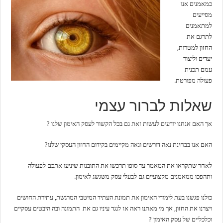
כמאמנים אנו
מסייעים
למתאמנים
לתרגם את
החזון למטרות,
יעדים וליצור
עמם תכנית
פעולה מפורטת.
שאלות לברור עצמי
אך האם אנחנו יודעים לעשות זאת גם בכל הקשור לעסק האימון שלנו ?
האם אנו בבחינת נאה דורשים ונאה מקיימים בקידום החזון העסקי שלנו?
לאחר שתקראו את המאמר עד סופו תרכשו את התובנות שיניעו אתכם לפעולה
ותהפכו ממאמנים מקצועיים גם לבעלי עסק משגשג לאימון.
כולנו פגשנו בעת לימודי האימון את תמונת העתיד המיטבי המרגשת, עתירת החושים
ויצרנו את החזון, אך מי מאתנו ראה אז לנגד עיניו גם את התמונה ובה היבטים עסקיים
וכלכליים של עסק האימון ?