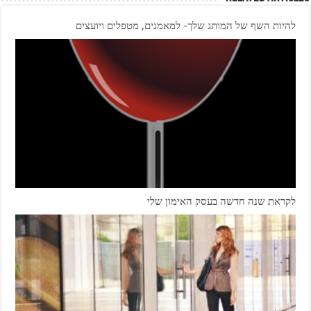
להיות השף של המותג שלך- למאמנים, מטפלים ויועצים
לקראת שנה חדשה בעסק האימון שלי