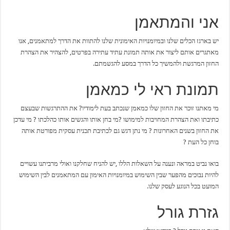
אני והמתאמן
יש בארגז הכלים שלנו ובמיומנויות האימונית שלנו להתוות את הדרך למתאמנים, אנו
מאתגרים אותם ליצור את אותה תמונת עתיד עתירה בפרטים, להצהיר את הצהרת
החזון המרגשת ולהמשיך כל הדרך במסע להגשמתם.
תמונת ראי לי כמאמן
מי מאתנו זוכר את החזון שלו כמאמן שנכתב בעת לימודיו? את ההתרגשות שבעצם
כתיבתו ואת הצהרת המחויבות למימושו ?מי בחן אותו והגשים אותו כהלכתו ? מי עדכן
את החזון בשנים האחרונות ? מי נתן דגש גם לכתיבת תכנית עסקית מפורטת אותה
בוחן כל העת ?
בואו נביט במראה ונענה על השאלות הללו ,יש להניח שחלקנו ואולי מרביתנו עשויים
להיות נבוכים מהפער שבין השימוש במיומנויות האימון עם המתאמנים לבין השימוש
המועט בכל הנוגע לעסק שלנו.
גזרת גורל