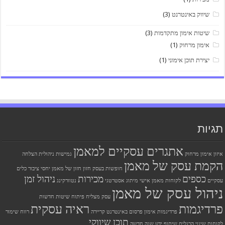
שיווק באינטרנט
(3)
שיטות אימון מתקדמות
(3)
אימון מרחוק
(1)
יצירת תוכן אימוני
(1)
תגיות
אתגרים עסקיים למאמן
איזון
אימון מרחוק
גמישות ניהולית
הצלחה
הקמת עסק של מאמן
חופשות בעסק
חזון
חזון של מאמן
יחסי ציבור
כלים
כספים
מכירות
ניהול זמן
עסקיים
לקוחות
מאמן אישי
מיתוג אסטרטגי
נטוורקינג
ניהול עסק של מאמן
עסק מצליח
פיתוח שיטות חדשות
פרדיגמות
ראיה עסקית
פרדיגמות אימון
פרסום באינטרנט
קריירה
רווח
שימור
תוכן שיווקי
לקוחות
שינוי הרגלים
שיתוף ידע
שנה חדשה