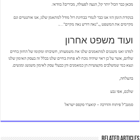
מכאן כבר הכול יותר קל, הנעה לפעולה, מכירים? בוודאי.
בנקודת הזמן הזו אנו כבר לגמרי בבחינת רול מודל למתאמן שלנו, אנו אותנטיים וגם
מקיימים את המשפט ,.."נאה דורש נאה מקיים"….
ועוד משפט אחרון
למדנו ואנו משננים למתאמנים שלנו את משמעותו, חשיבותו ומקומו של החזון בחיים
שלהם, אשר על כן ראוי שיהיה נוכח לא פחות בחיים שלנו בכלל זה בעסק האימון שלנו
ונצא כמי שמשלבים מקצועיות הן כמאמנים והן כבעלי עסק לאימון משגשג ומגשים.
בהצלחה,
שלכם, אפי גבע
סמנכ"ל פיתוח והדרכה – קואצ'ר סקסס ישראל
Related Articles