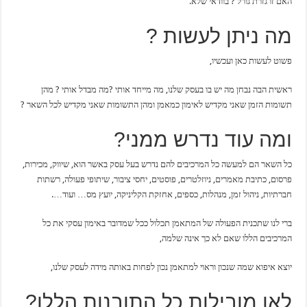
האם זו גזרת גורל ? בוודאי שלא.
מה ניתן לעשות ?
פשוט לעשות כאן ועכשיו,
ראשית הבה נבחן מה יש בו בעסק שלנו, מה מייחד אותי ?מה מבדל אותי ? מהן
תשומות הזמן שאני מקדיש לאימון כמאמן ומהן התשומות שאני מקדיש לכל השאר ?
ומה עוד נדרש ממני?
כל השאר הם למעשה כל המרכיבים להם נדרש בעל עסק באשר הוא, שיווק, מכירות,
פרסום, כתיבת מאמרים, ניוזלטרים, פוסטים, יחסי ציבור, שיתופי פעולה, רשתות
חברתיות, ניהול זמן, מנהלות, כספים, אחזקת הקליניקה, יועץ מס… ועוד….
ברי לנו שתכנית הפעולה של המתאמן תכלול ככל שמדובר באימון עסקי את כל
המרכיבים הללו שאם לא כך אינה שלמה,
יוצא איפוא שמה שנכון וראוי למתאמן נכון לפחות באותה מידה לעסק שלנו,
לאן מובילות כל התובנות הללו?