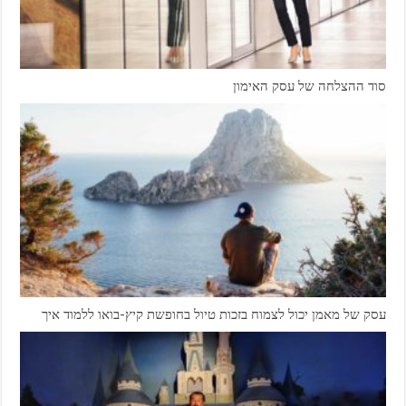
סוד ההצלחה של עסק האימון
עסק של מאמן יכול לצמוח בזכות טיול בחופשת קיץ-בואו ללמוד איך