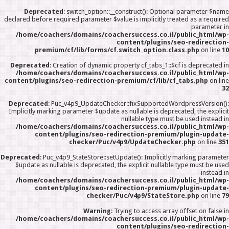
Deprecated
: switch_option::__construct(): Optional parameter $name
declared before required parameter $value is implicitly treated as a required
parameter in
/home/coachers/domains/coachersuccess.co.il/public_html/wp-
content/plugins/seo-redirection-
premium/cf/lib/forms/cf.switch_option.class.php
on line
10
Deprecated
: Creation of dynamic property cf_tabs_1::$cf is deprecated in
/home/coachers/domains/coachersuccess.co.il/public_html/wp-
content/plugins/seo-redirection-premium/cf/lib/cf_tabs.php
on line
32
Deprecated
: Puc_v4p9_UpdateChecker::fixSupportedWordpressVersion():
Implicitly marking parameter $update as nullable is deprecated, the explicit
nullable type must be used instead in
/home/coachers/domains/coachersuccess.co.il/public_html/wp-
content/plugins/seo-redirection-premium/plugin-update-
checker/Puc/v4p9/UpdateChecker.php
on line
351
Deprecated
: Puc_v4p9_StateStore::setUpdate(): Implicitly marking parameter
$update as nullable is deprecated, the explicit nullable type must be used
instead in
/home/coachers/domains/coachersuccess.co.il/public_html/wp-
content/plugins/seo-redirection-premium/plugin-update-
checker/Puc/v4p9/StateStore.php
on line
79
Warning
: Trying to access array offset on false in
/home/coachers/domains/coachersuccess.co.il/public_html/wp-
content/plugins/seo-redirection-