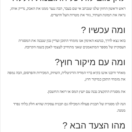
ראש וראשון החזון שלנו שנכתב אי שם בעבר, הבה ננער ממנו את האבק, נדייק אותו,
נראה את תמונת העתיד, נזור את מטרות העל והיעדים.
ומה עכשיו ?
בואו נצא לדרך, בנושא האימון אנו מומחי התוכן ועדיין נכון שנבנה את המסגרת
העסקית של מספר המתאמנים שאני מתחייב לעצמי לאמן בשנה הקרובה.
ומה עם מיקור חוץ?
מאחר ורובנו איננו בקיא ברזי המדיה הדיגיטלית, השיווק, המכירות והפרסום, הבה נמפה
את מומחי התוכן כמיקור חוץ,
את מסגרת התקציב נבנה עם יועץ המס או רואה החשבון.
הנה לנו מסגרת של תכנית פעולה המכילה גם תכנית עסקית שהיא חלק בלתי נפרד
ממנה.
מהו הצעד הבא ?