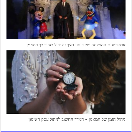
אסטרטגית ההצלחה של דיסני ואיך זה יכול לעזור לך כמאמן
ניהול הזמן של המאמן – המדד החשוב לניהול עסק האימון