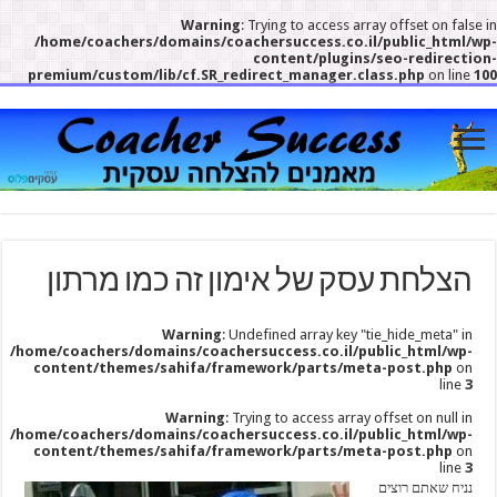
Warning
: Trying to access array offset on false in
/home/coachers/domains/coachersuccess.co.il/public_html/wp-
content/plugins/seo-redirection-
premium/custom/lib/cf.SR_redirect_manager.class.php
on line
100
הצלחת עסק של אימון זה כמו מרתון
Warning
: Undefined array key "tie_hide_meta" in
/home/coachers/domains/coachersuccess.co.il/public_html/wp-
content/themes/sahifa/framework/parts/meta-post.php
on
line
3
Warning
: Trying to access array offset on null in
/home/coachers/domains/coachersuccess.co.il/public_html/wp-
content/themes/sahifa/framework/parts/meta-post.php
on
line
3
נניח שאתם רוצים