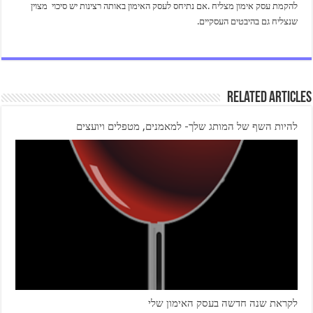
להקמת עסק אימון מצליח .אם נתיחס לעסק האימון באותה רצינות יש סיכוי מצוין
שנצליח גם בהיבטים העסקיים.
Related Articles
להיות השף של המותג שלך- למאמנים, מטפלים ויועצים
לקראת שנה חדשה בעסק האימון שלי