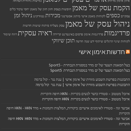
איזון
אימון מרחוק
גמישות ניהולית
הצלחה
הקמת עסק של מאמן
חופשות בעסק
חזון
חזון של מאמן
יחסי ציבור
כלים
כספים
מכירות
ניהול זמן
עסקיים
לקוחות
מאמן אישי
מיתוג אסטרטגי
נטוורקינג
ניהול עסק של מאמן
עסק מצליח
פיתוח שיטות חדשות
פרדיגמות
ראיה עסקית
פרדיגמות אימון
פרסום באינטרנט
קריירה
רווח
שימור
תוכן שיווקי
לקוחות
שינוי הרגלים
שיתוף ידע
שנה חדשה
חדשות אימון אישי
בצל הסאגה: הצעד של ים מדר במסגרת הנבחרת - Sport5
בצל הסאגה: הצעד של ים מדר במסגרת הנבחרת Sport5
התבוננות בפרשת השבוע מזווית של אימון אישי | ענת נגר - קול ברמה
התבוננות בפרשת השבוע מזווית של אימון אישי | ענת נגר קול ברמה
איזבל מטטוב – סטודיו כושר לנשים בקריות - HKN חיפה והקריות
איזבל מטטוב – סטודיו כושר לנשים בקריות HKN חיפה והקריות
אביעד זגה - סטודיו לאימונים אישיים: ביקורות, המלצות ותמונות » מדד HKN - HKN חיפה
והקריות
אביעד זגה - סטודיו לאימונים אישיים: ביקורות, המלצות ותמונות » מדד HKN HKN חיפה
והקריות