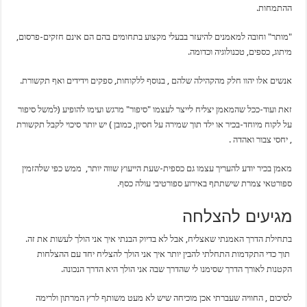
ההתמחות.
"מותר" וחובה למאמנים להיעזר בבעלי מקצוע בתחומים בהם הם אינם חזקים-פרסום,
מיתוג, כספים, טכנולוגיה וכדומה.
אנשים אלו יהוו חלק מהקהילה שלהם , בנוסף ללקוחות, ספקים וידידים ואף תקשורת.
זאת ועוד-ככל שהמאמן יצליח לייצר לעצמו "סיפור" מרגש ועימו להופיע (למשל סיפור
על לקוח מיוחד-בכיר או ילד תוך שמירה על חסיון, כמובן ) יש יותר סיכוי לקבל תקשורת
, יחסי צבור ואהדה .
מאמן בכיר יודע להעריך עצמו גם כספית-שעת הייעוץ שווה יותר, ממש כפי שלהזמין
ספורטאי צמרת שישתתף באירוע ספורטיבי עולה כסף.
מגיעים להצלחה
בתחילת הדרך האמנתי שאצליח, אבל לא בדיוק הבנתי איך אני הולך לעשות את זה.
תוך כדי התקדמות התחלתי להבין יותר איך אני הולך להצליח יחד עם ההצלחות
הקטנות לאורך הדרך שסימנו לי שהדרך שבה אני הולך היא הדרך הנכונה.
לסיכום , החוויה שעברתי אכן מוכיחה שיש לא מעט משותף לרץ המרתון ולרימה