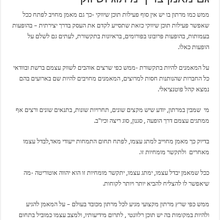
ממש כמו מרתון בו יש אין סוף פעילות תוכן שיווקי -כך גם מאמן מחויב לפתח ככל
שאפשר פעילות תוכן שיווקי כזאת שתסייע לקדם את העסק בדרך יצירתית – בהופעות
בעמותות, בהופעות פרובונו בפורומים, בראיונות בתקשורת, לעתים גם לשלם על
הופעות כאלו.
על המאמנים להיות בתקשורת -ממש כפי שרצים אוהבים לשווק עצמם ברשת ובוודאי
כל החברות שהנותנות חסות למרוצים, המאמנים מחויבים להיות שם בארועים בהם
נמצא קהל פוטנציאלי.
מי שמבין במרתון, יודע שיש מקצים שונים, תחרויות שונות, בתנאים שונים ורצים אף
ממתגים עצמם דרך הופעה , סגנון, סוג ריצה וכיו"ב.
בדיוק כך מאמן מחוייב למתג עצמו, לפתח תחום התמחות ייעודי מאד,לבדל עצמו
מאחרים ולתקשר מומחיות זו.
ככל שמאמן יבדל עצמו, ימתג עצמו, יתקשר מומחיות זו הוא יהווה אוטוריטה -מה
שיאפשר לו להצליח להביא יותר ויותר לקוחות.
ממש כפי שרץ מרתון מקצועי מגיע לכל מרתון מכובד בעולם – על המאמן להגיע
ולהיות במקומות בה יש תוכן רלוונטי , לתרום מידיעותיו, ולמצב עצמו כמוביל בתחום