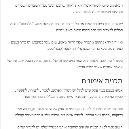
המאמנים סיימו לימודי אימון , וזאת לאחר שרובם הגיעו מעול העובדים השכירים
והחליטו מסיבות שונות לעבור הסבה .
יש להם ניסיון חיים,הם למדו את כל רזי האימון, הם מרגישם ממש "על הסוס" עם כל
הכלים להצליח ויש להם הרבה סיבות לאופטימיות.
ואז זה קורה -פתאום מתברר שכדי להיות מאמן, שגם עובד במקצוע ,יש צורך בעצם
לעשות מה שלא בדיוק חשבנו עליו וזה לפעול כבעל עסק.
עלינו לדעת, להבין ולעשות כל העת כמנהלים גם של עצמנו, גם של העסק שלנו וגם של
אנשים אחרים שאולי יעבדו עבורנו.
תכנית אימונים
אנחנו בעצם בעלי עסק שיש לנהל. יש לשווק, לפרסם, למכור , לתמחר, לתקשר ,
להיות המזכירה , המנקה, החשבונאי, איש התוכן המנכ"ל , העוזר ועוד ועוד.
ומסתבר שכמו במרתון, לבנות עסק רציני זה עניין של הרבה מאד זמן, הרבה מאד
השקעה , הרבה מאד עבודה , למידה אין סופית, עשיה שלא נגמרת ויצירת קהילה .
חשוב מאד לבנות תכנית אימונים שתוביל אותנו למטרה שלנו. יש להגדיר יעדים